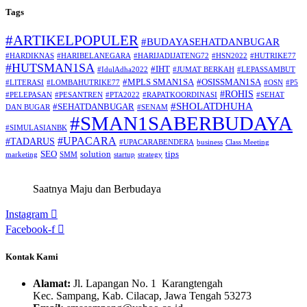
Tags
#ARTIKELPOPULER
#BUDAYASEHATDANBUGAR
#HARDIKNAS
#HARIBELANEGARA
#HARIJADIJATENG72
#HSN2022
#HUTRIKE77
#HUTSMAN1SA
#IHT
#IdulAdha2022
#JUMAT BERKAH
#LEPASSAMBUT
#MPLS SMAN1SA
#OSISSMAN1SA
#LITERASI
#LOMBAHUTRIKE77
#OSN
#P5
#ROHIS
#PELEPASAN
#PESANTREN
#PTA2022
#RAPATKOORDINASI
#SEHAT
#SHOLATDHUHA
#SEHATDANBUGAR
DAN BUGAR
#SENAM
#SMAN1SABERBUDAYA
#SIMULASIANBK
#UPACARA
#TADARUS
#UPACARABENDERA
business
Class Meeting
SEO
solution
tips
marketing
SMM
startup
strategy
Saatnya Maju dan Berbudaya
Instagram
Facebook-f
Kontak Kami
Alamat:
Jl. Lapangan No. 1 Karangtengah
Kec. Sampang, Kab. Cilacap, Jawa Tengah 53273