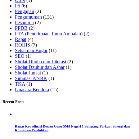
OSN
(1)
P5
(6)
Pengajian
(2)
Pengumuman
(131)
Pesantren
(2)
PPDB
(2)
PTA (Penerimaan Tamu Ambalan)
(2)
Rapat
(4)
ROHIS
(7)
Sehat dan Bugar
(11)
SEO
(1)
Sholat Dhuha dan Literasi
(2)
Sholat Dzuhur dan Ashar
(1)
Sholat Jum'at
(1)
Simulasi ANBK
(1)
TKA
(1)
Upacara Bendera
(15)
Recent Posts
Rapat Koordinasi Dewan Guru SMA Negeri 1 Sampang Perkuat Sinergi dan
Komitmen Pendidikan