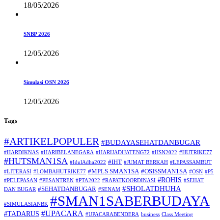
18/05/2026
SNBP 2026
12/05/2026
Simulasi OSN 2026
12/05/2026
Tags
#ARTIKELPOPULER
#BUDAYASEHATDANBUGAR
#HARDIKNAS
#HARIBELANEGARA
#HARIJADIJATENG72
#HSN2022
#HUTRIKE77
#HUTSMAN1SA
#IHT
#IdulAdha2022
#JUMAT BERKAH
#LEPASSAMBUT
#MPLS SMAN1SA
#OSISSMAN1SA
#LITERASI
#LOMBAHUTRIKE77
#OSN
#P5
#ROHIS
#PELEPASAN
#PESANTREN
#PTA2022
#RAPATKOORDINASI
#SEHAT
#SHOLATDHUHA
#SEHATDANBUGAR
DAN BUGAR
#SENAM
#SMAN1SABERBUDAYA
#SIMULASIANBK
#UPACARA
#TADARUS
#UPACARABENDERA
business
Class Meeting