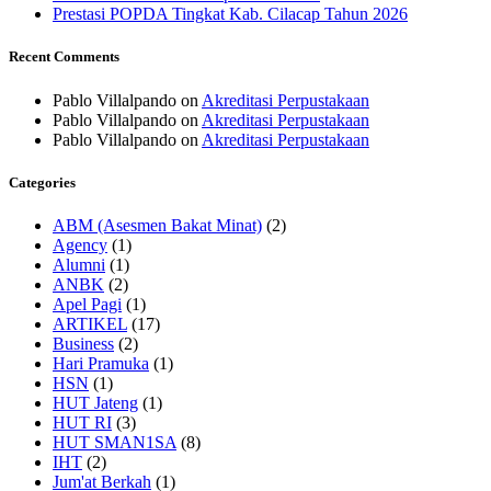
Prestasi POPDA Tingkat Kab. Cilacap Tahun 2026
Recent Comments
Pablo Villalpando
on
Akreditasi Perpustakaan
Pablo Villalpando
on
Akreditasi Perpustakaan
Pablo Villalpando
on
Akreditasi Perpustakaan
Categories
ABM (Asesmen Bakat Minat)
(2)
Agency
(1)
Alumni
(1)
ANBK
(2)
Apel Pagi
(1)
ARTIKEL
(17)
Business
(2)
Hari Pramuka
(1)
HSN
(1)
HUT Jateng
(1)
HUT RI
(3)
HUT SMAN1SA
(8)
IHT
(2)
Jum'at Berkah
(1)