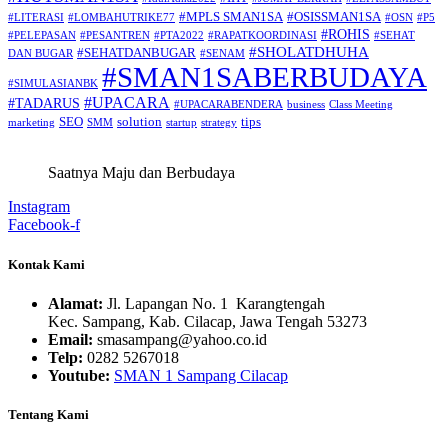
#MPLS SMAN1SA
#OSISSMAN1SA
#LITERASI
#LOMBAHUTRIKE77
#OSN
#P5
#ROHIS
#PELEPASAN
#PESANTREN
#PTA2022
#RAPATKOORDINASI
#SEHAT
#SHOLATDHUHA
#SEHATDANBUGAR
DAN BUGAR
#SENAM
#SMAN1SABERBUDAYA
#SIMULASIANBK
#UPACARA
#TADARUS
#UPACARABENDERA
business
Class Meeting
SEO
solution
tips
marketing
SMM
startup
strategy
Saatnya Maju dan Berbudaya
Instagram
Facebook-f
Kontak Kami
Alamat:
Jl. Lapangan No. 1 Karangtengah
Kec. Sampang, Kab. Cilacap, Jawa Tengah 53273
Email:
smasampang@yahoo.co.id
Telp:
0282 5267018
Youtube:
SMAN 1 Sampang Cilacap
Tentang Kami