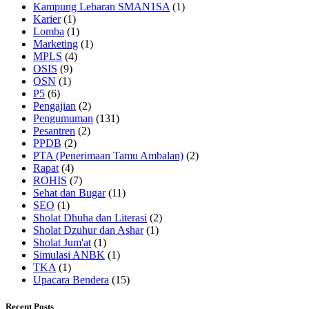
Kampung Lebaran SMAN1SA
(1)
Karier
(1)
Lomba
(1)
Marketing
(1)
MPLS
(4)
OSIS
(9)
OSN
(1)
P5
(6)
Pengajian
(2)
Pengumuman
(131)
Pesantren
(2)
PPDB
(2)
PTA (Penerimaan Tamu Ambalan)
(2)
Rapat
(4)
ROHIS
(7)
Sehat dan Bugar
(11)
SEO
(1)
Sholat Dhuha dan Literasi
(2)
Sholat Dzuhur dan Ashar
(1)
Sholat Jum'at
(1)
Simulasi ANBK
(1)
TKA
(1)
Upacara Bendera
(15)
Recent Posts