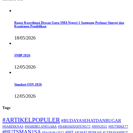
Rapat Koordinasi Dewan Guru SMA Negeri 1 Sampang Perkuat Sinergi dan
Komitmen Pendidikan
18/05/2026
SNBP 2026
12/05/2026
Simulasi OSN 2026
12/05/2026
Tags
#ARTIKELPOPULER
#BUDAYASEHATDANBUGAR
#HARDIKNAS
#HARIBELANEGARA
#HARIJADIJATENG72
#HSN2022
#HUTRIKE77
#HUTSMAN1SA
#IHT
#IdulAdha2022
#JUMAT BERKAH
#LEPASSAMBUT