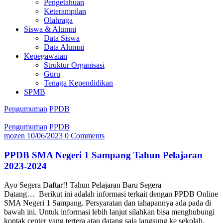
Pengetahuan
Keterampilan
Olahraga
Siswa & Alumni
Data Siswa
Data Alumni
Kepegawaian
Struktur Organisasi
Guru
Tenaga Kependidikan
SPMB
Pengumuman
PPDB
Pengumuman
PPDB
mozen
10/06/2023
0 Comments
PPDB SMA Negeri 1 Sampang Tahun Pelajaran
2023-2024
Ayo Segera Daftar!! Tahun Pelajaran Baru Segera
Datang… Berikut ini adalah informasi terkait dengan PPDB Online
SMA Negeri 1 Sampang. Persyaratan dan tahapannya ada pada di
bawah ini. Untuk informasi lebih lanjut silahkan bisa menghubungi
kontak center yang tertera atau datang saja langsung ke sekolah.