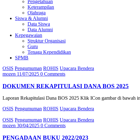
Pengetahuan
Keterampilan
Olahraga
Siswa & Alumni
Data Siswa
Data Alumni
Kepegawaian
Struktur Organisasi
Guru
Tenaga Kependidikan
SPMB
OSIS
Pengumuman
ROHIS
Upacara Bendera
mozen
11/07/2025
0 Comments
DOKUMEN REKAPITULASI DANA BOS 2025
Laporan Rekapitulasi Dana BOS 2025 Klik ICon gambar di bawah in
OSIS
Pengumuman
ROHIS
Upacara Bendera
OSIS
Pengumuman
ROHIS
Upacara Bendera
mozen
30/04/2025
0 Comments
PENGADAAN BUKU 2022/2023