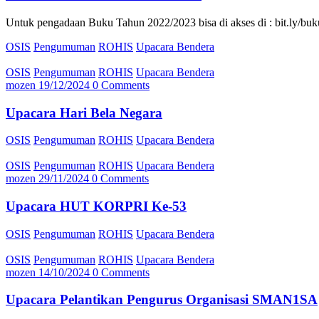
Untuk pengadaan Buku Tahun 2022/2023 bisa di akses di : bit.ly/
OSIS
Pengumuman
ROHIS
Upacara Bendera
OSIS
Pengumuman
ROHIS
Upacara Bendera
mozen
19/12/2024
0 Comments
Upacara Hari Bela Negara
OSIS
Pengumuman
ROHIS
Upacara Bendera
OSIS
Pengumuman
ROHIS
Upacara Bendera
mozen
29/11/2024
0 Comments
Upacara HUT KORPRI Ke-53
OSIS
Pengumuman
ROHIS
Upacara Bendera
OSIS
Pengumuman
ROHIS
Upacara Bendera
mozen
14/10/2024
0 Comments
Upacara Pelantikan Pengurus Organisasi SMAN1SA