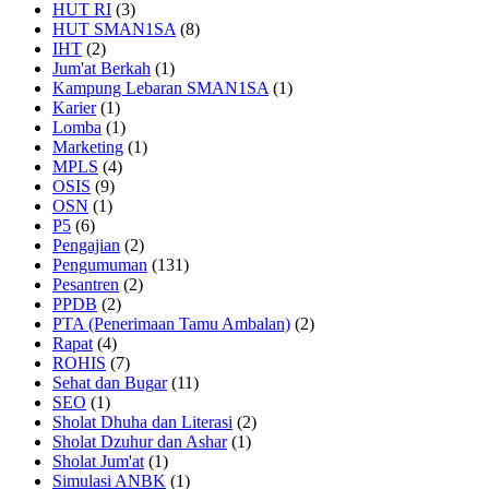
HUT RI
(3)
HUT SMAN1SA
(8)
IHT
(2)
Jum'at Berkah
(1)
Kampung Lebaran SMAN1SA
(1)
Karier
(1)
Lomba
(1)
Marketing
(1)
MPLS
(4)
OSIS
(9)
OSN
(1)
P5
(6)
Pengajian
(2)
Pengumuman
(131)
Pesantren
(2)
PPDB
(2)
PTA (Penerimaan Tamu Ambalan)
(2)
Rapat
(4)
ROHIS
(7)
Sehat dan Bugar
(11)
SEO
(1)
Sholat Dhuha dan Literasi
(2)
Sholat Dzuhur dan Ashar
(1)
Sholat Jum'at
(1)
Simulasi ANBK
(1)