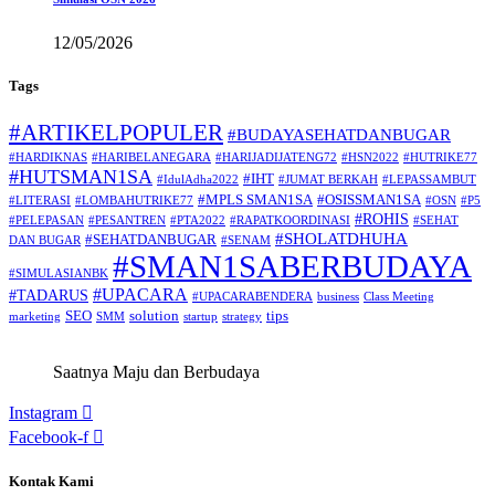
12/05/2026
Tags
#ARTIKELPOPULER
#BUDAYASEHATDANBUGAR
#HARDIKNAS
#HARIBELANEGARA
#HARIJADIJATENG72
#HSN2022
#HUTRIKE77
#HUTSMAN1SA
#IHT
#IdulAdha2022
#JUMAT BERKAH
#LEPASSAMBUT
#MPLS SMAN1SA
#OSISSMAN1SA
#LITERASI
#LOMBAHUTRIKE77
#OSN
#P5
#ROHIS
#PELEPASAN
#PESANTREN
#PTA2022
#RAPATKOORDINASI
#SEHAT
#SHOLATDHUHA
#SEHATDANBUGAR
DAN BUGAR
#SENAM
#SMAN1SABERBUDAYA
#SIMULASIANBK
#UPACARA
#TADARUS
#UPACARABENDERA
business
Class Meeting
SEO
solution
tips
marketing
SMM
startup
strategy
Saatnya Maju dan Berbudaya
Instagram
Facebook-f
Kontak Kami