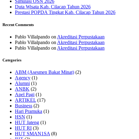
Simulasi OSN 2026
Duta Wisata Kab. Cilacap Tahun 2026
Prestasi POPDA Tingkat Kab. Cilacap Tahun 2026
Recent Comments
Pablo Villalpando
on
Akreditasi Perpustakaan
Pablo Villalpando
on
Akreditasi Perpustakaan
Pablo Villalpando
on
Akreditasi Perpustakaan
Categories
ABM (Asesmen Bakat Minat)
(2)
Agency
(1)
Alumni
(1)
ANBK
(2)
Apel Pagi
(1)
ARTIKEL
(17)
Business
(2)
Hari Pramuka
(1)
HSN
(1)
HUT Jateng
(1)
HUT RI
(3)
HUT SMAN1SA
(8)