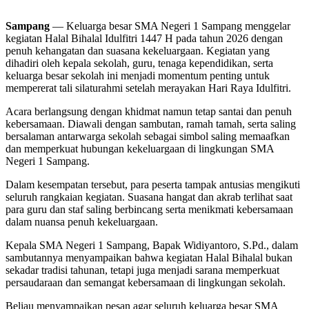
Sampang
— Keluarga besar SMA Negeri 1 Sampang menggelar
kegiatan Halal Bihalal Idulfitri 1447 H pada tahun 2026 dengan
penuh kehangatan dan suasana kekeluargaan. Kegiatan yang
dihadiri oleh kepala sekolah, guru, tenaga kependidikan, serta
keluarga besar sekolah ini menjadi momentum penting untuk
mempererat tali silaturahmi setelah merayakan Hari Raya Idulfitri.
Acara berlangsung dengan khidmat namun tetap santai dan penuh
kebersamaan. Diawali dengan sambutan, ramah tamah, serta saling
bersalaman antarwarga sekolah sebagai simbol saling memaafkan
dan memperkuat hubungan kekeluargaan di lingkungan SMA
Negeri 1 Sampang.
Dalam kesempatan tersebut, para peserta tampak antusias mengikuti
seluruh rangkaian kegiatan. Suasana hangat dan akrab terlihat saat
para guru dan staf saling berbincang serta menikmati kebersamaan
dalam nuansa penuh kekeluargaan.
Kepala SMA Negeri 1 Sampang, Bapak Widiyantoro, S.Pd., dalam
sambutannya menyampaikan bahwa kegiatan Halal Bihalal bukan
sekadar tradisi tahunan, tetapi juga menjadi sarana memperkuat
persaudaraan dan semangat kebersamaan di lingkungan sekolah.
Beliau menyampaikan pesan agar seluruh keluarga besar SMA