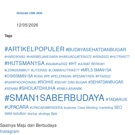
Simulasi OSN 2026
12/05/2026
Tags
#ARTIKELPOPULER
#BUDAYASEHATDANBUGAR
#HARDIKNAS
#HARIBELANEGARA
#HARIJADIJATENG72
#HSN2022
#HUTRIKE77
#HUTSMAN1SA
#IHT
#IdulAdha2022
#JUMAT BERKAH
#MPLS SMAN1SA
#LEPASSAMBUT
#LITERASI
#LOMBAHUTRIKE77
#OSISSMAN1SA
#OSN
#P5
#PELEPASAN
#PESANTREN
#PTA2022
#ROHIS
#SEHATDANBUGAR
#RAPATKOORDINASI
#SEHAT DAN BUGAR
#SHOLATDHUHA
#SENAM
#SIMULASIANBK
#SMAN1SABERBUDAYA
#TADARUS
#UPACARA
SEO
#UPACARABENDERA
business
Class Meeting
marketing
solution
tips
SMM
startup
strategy
Saatnya Maju dan Berbudaya
Instagram