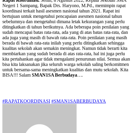
Rapat Koordinasi.
Senin, 8 Agustus 2022, Kepala Sekolah SMA
Negeri 1 Sampang, Bapak Drs. Haryono, M.Pd., memimpin rapat
koordinasi terkait hasil asesmen nasional tahun 2021. Rapat ini
bertujuan untuk mengetahui pencapaian asesmen nasional tahun
sebelumnya dan mengetahui dimana letak kekurangan yang perlu
ditingkatkan di tahun berikutnya. Ada beberapa poin penilaian yang
sudah mencapai batas rata-rata, ada yang di atas batas rata-rata, dan
ada juga yang masih di bawah rata-rata. Poin penilaian yang masih
berada di bawah rata-rata inilah yang perlu ditingkatkan sehingga
kualitas sekolah akan semakin meningkat. Namun tidak berarti kita
membiarkan yang sudah berada di atas rata-rata, hal ini juga perlu
kita pertahankan agar tidak mengalami penurunan nilai. Semua akan
bisa kita laksanakan jika seluruh warga sekolah saling berkomitmen
untuk bersama-sama meningkatkan kualitas dan mutu sekolah. Kita
BISA!!! Salam
SMAN1SA Berbudaya
….
#RAPATKOORDINASI
#SMAN1SABERBUDAYA