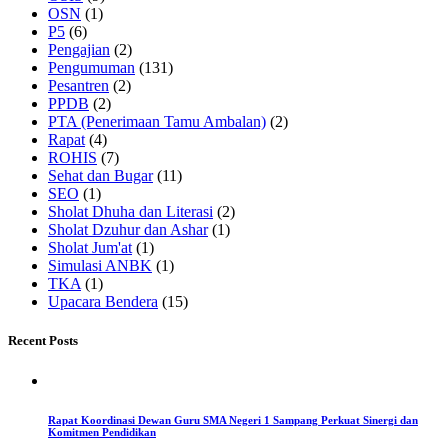
OSN
(1)
P5
(6)
Pengajian
(2)
Pengumuman
(131)
Pesantren
(2)
PPDB
(2)
PTA (Penerimaan Tamu Ambalan)
(2)
Rapat
(4)
ROHIS
(7)
Sehat dan Bugar
(11)
SEO
(1)
Sholat Dhuha dan Literasi
(2)
Sholat Dzuhur dan Ashar
(1)
Sholat Jum'at
(1)
Simulasi ANBK
(1)
TKA
(1)
Upacara Bendera
(15)
Recent Posts
Rapat Koordinasi Dewan Guru SMA Negeri 1 Sampang Perkuat Sinergi dan
Komitmen Pendidikan