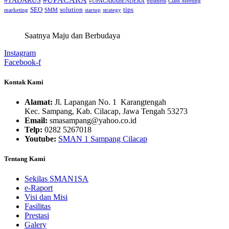
#TADARUS
#UPACARABENDERA
business
Class Meeting
SEO
solution
tips
marketing
SMM
startup
strategy
Saatnya Maju dan Berbudaya
Instagram
Facebook-f
Kontak Kami
Alamat:
Jl. Lapangan No. 1 Karangtengah
Kec. Sampang, Kab. Cilacap, Jawa Tengah 53273
Email:
smasampang@yahoo.co.id
Telp:
0282 5267018
Youtube:
SMAN 1 Sampang Cilacap
Tentang Kami
Sekilas SMAN1SA
e-Raport
Visi dan Misi
Fasilitas
Prestasi
Galery