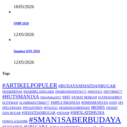
18/05/2026
SNBP 2026
12/05/2026
Simulasi OSN 2026
12/05/2026
Tags
#ARTIKELPOPULER
#BUDAYASEHATDANBUGAR
#HARDIKNAS
#HARIBELANEGARA
#HARIJADIJATENG72
#HSN2022
#HUTRIKE77
#HUTSMAN1SA
#IHT
#IdulAdha2022
#JUMAT BERKAH
#LEPASSAMBUT
#MPLS SMAN1SA
#OSISSMAN1SA
#LITERASI
#LOMBAHUTRIKE77
#OSN
#P5
#ROHIS
#PELEPASAN
#PESANTREN
#PTA2022
#RAPATKOORDINASI
#SEHAT
#SHOLATDHUHA
#SEHATDANBUGAR
DAN BUGAR
#SENAM
#SMAN1SABERBUDAYA
#SIMULASIANBK
#UPACARA