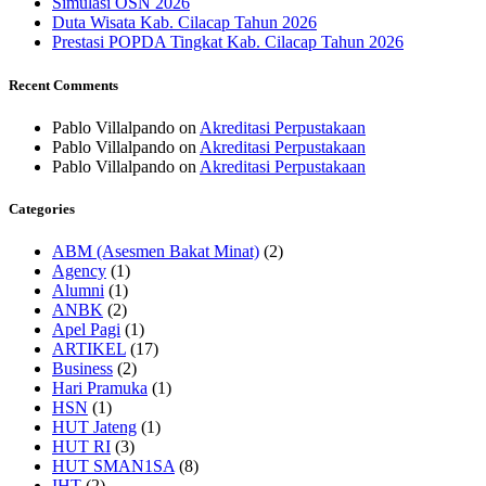
Simulasi OSN 2026
Duta Wisata Kab. Cilacap Tahun 2026
Prestasi POPDA Tingkat Kab. Cilacap Tahun 2026
Recent Comments
Pablo Villalpando
on
Akreditasi Perpustakaan
Pablo Villalpando
on
Akreditasi Perpustakaan
Pablo Villalpando
on
Akreditasi Perpustakaan
Categories
ABM (Asesmen Bakat Minat)
(2)
Agency
(1)
Alumni
(1)
ANBK
(2)
Apel Pagi
(1)
ARTIKEL
(17)
Business
(2)
Hari Pramuka
(1)
HSN
(1)
HUT Jateng
(1)
HUT RI
(3)
HUT SMAN1SA
(8)
IHT
(2)