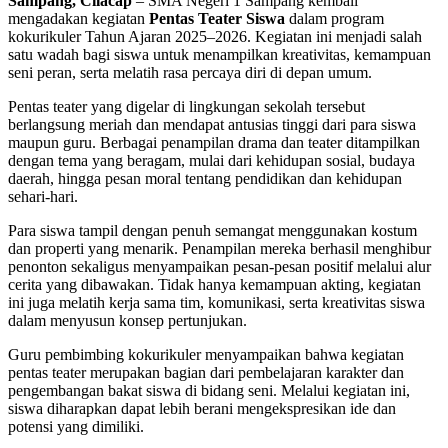
Sampang, Cilacap
– SMA Negeri 1 Sampang kembali
mengadakan kegiatan
Pentas Teater Siswa
dalam program
kokurikuler Tahun Ajaran 2025–2026. Kegiatan ini menjadi salah
satu wadah bagi siswa untuk menampilkan kreativitas, kemampuan
seni peran, serta melatih rasa percaya diri di depan umum.
Pentas teater yang digelar di lingkungan sekolah tersebut
berlangsung meriah dan mendapat antusias tinggi dari para siswa
maupun guru. Berbagai penampilan drama dan teater ditampilkan
dengan tema yang beragam, mulai dari kehidupan sosial, budaya
daerah, hingga pesan moral tentang pendidikan dan kehidupan
sehari-hari.
Para siswa tampil dengan penuh semangat menggunakan kostum
dan properti yang menarik. Penampilan mereka berhasil menghibur
penonton sekaligus menyampaikan pesan-pesan positif melalui alur
cerita yang dibawakan. Tidak hanya kemampuan akting, kegiatan
ini juga melatih kerja sama tim, komunikasi, serta kreativitas siswa
dalam menyusun konsep pertunjukan.
Guru pembimbing kokurikuler menyampaikan bahwa kegiatan
pentas teater merupakan bagian dari pembelajaran karakter dan
pengembangan bakat siswa di bidang seni. Melalui kegiatan ini,
siswa diharapkan dapat lebih berani mengekspresikan ide dan
potensi yang dimiliki.