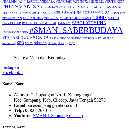
#HARDIKNAS
#HARIBELANEGARA
#HARIJADIJATENG72
#HSN2022
#HUTRIKE77
#HUTSMAN1SA
#IHT
#IdulAdha2022
#JUMAT BERKAH
#LEPASSAMBUT
#MPLS SMAN1SA
#OSISSMAN1SA
#LITERASI
#LOMBAHUTRIKE77
#OSN
#P5
#ROHIS
#PELEPASAN
#PESANTREN
#PTA2022
#RAPATKOORDINASI
#SEHAT
#SHOLATDHUHA
#SEHATDANBUGAR
DAN BUGAR
#SENAM
#SMAN1SABERBUDAYA
#SIMULASIANBK
#UPACARA
#TADARUS
#UPACARABENDERA
business
Class Meeting
SEO
solution
tips
marketing
SMM
startup
strategy
Saatnya Maju dan Berbudaya
Instagram
Facebook-f
Kontak Kami
Alamat:
Jl. Lapangan No. 1 Karangtengah
Kec. Sampang, Kab. Cilacap, Jawa Tengah 53273
Email:
smasampang@yahoo.co.id
Telp:
0282 5267018
Youtube:
SMAN 1 Sampang Cilacap
Tentang Kami