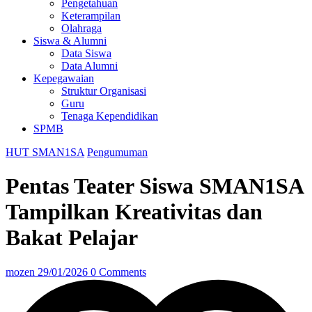
Pengetahuan
Keterampilan
Olahraga
Siswa & Alumni
Data Siswa
Data Alumni
Kepegawaian
Struktur Organisasi
Guru
Tenaga Kependidikan
SPMB
HUT SMAN1SA
Pengumuman
Pentas Teater Siswa SMAN1SA
Tampilkan Kreativitas dan
Bakat Pelajar
mozen
29/01/2026
0 Comments