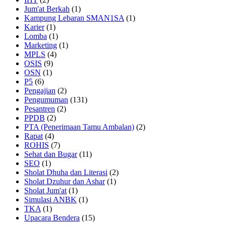
Jum'at Berkah
(1)
Kampung Lebaran SMAN1SA
(1)
Karier
(1)
Lomba
(1)
Marketing
(1)
MPLS
(4)
OSIS
(9)
OSN
(1)
P5
(6)
Pengajian
(2)
Pengumuman
(131)
Pesantren
(2)
PPDB
(2)
PTA (Penerimaan Tamu Ambalan)
(2)
Rapat
(4)
ROHIS
(7)
Sehat dan Bugar
(11)
SEO
(1)
Sholat Dhuha dan Literasi
(2)
Sholat Dzuhur dan Ashar
(1)
Sholat Jum'at
(1)
Simulasi ANBK
(1)
TKA
(1)
Upacara Bendera
(15)