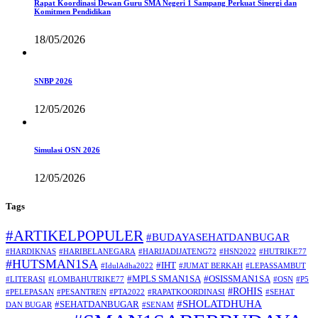
Rapat Koordinasi Dewan Guru SMA Negeri 1 Sampang Perkuat Sinergi dan
Komitmen Pendidikan
18/05/2026
SNBP 2026
12/05/2026
Simulasi OSN 2026
12/05/2026
Tags
#ARTIKELPOPULER
#BUDAYASEHATDANBUGAR
#HARDIKNAS
#HARIBELANEGARA
#HARIJADIJATENG72
#HSN2022
#HUTRIKE77
#HUTSMAN1SA
#IHT
#IdulAdha2022
#JUMAT BERKAH
#LEPASSAMBUT
#MPLS SMAN1SA
#OSISSMAN1SA
#LITERASI
#LOMBAHUTRIKE77
#OSN
#P5
#ROHIS
#PELEPASAN
#PESANTREN
#PTA2022
#RAPATKOORDINASI
#SEHAT
#SHOLATDHUHA
#SEHATDANBUGAR
DAN BUGAR
#SENAM