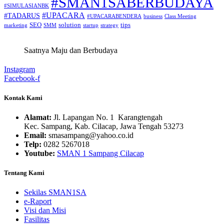
#SMAN1SABERBUDAYA
#SIMULASIANBK
#UPACARA
#TADARUS
#UPACARABENDERA
business
Class Meeting
SEO
solution
tips
marketing
SMM
startup
strategy
Saatnya Maju dan Berbudaya
Instagram
Facebook-f
Kontak Kami
Alamat:
Jl. Lapangan No. 1 Karangtengah
Kec. Sampang, Kab. Cilacap, Jawa Tengah 53273
Email:
smasampang@yahoo.co.id
Telp:
0282 5267018
Youtube:
SMAN 1 Sampang Cilacap
Tentang Kami
Sekilas SMAN1SA
e-Raport
Visi dan Misi
Fasilitas