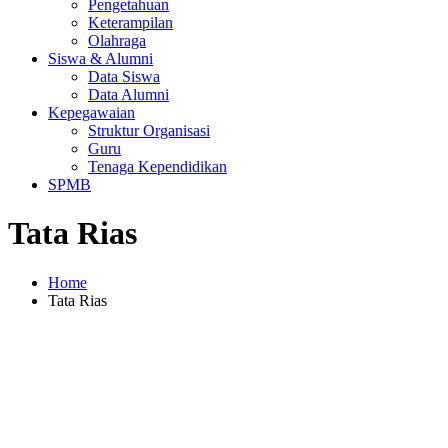
Pengetahuan
Keterampilan
Olahraga
Siswa & Alumni
Data Siswa
Data Alumni
Kepegawaian
Struktur Organisasi
Guru
Tenaga Kependidikan
SPMB
Tata Rias
Home
Tata Rias